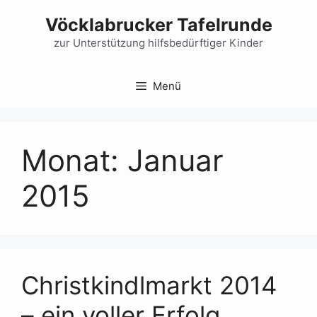
Zum
Vöcklabrucker Tafelrunde
Inhalt
springen
zur Unterstützung hilfsbedürftiger Kinder
Menü
Monat:
Januar
2015
Christkindlmarkt 2014
– ein voller Erfolg