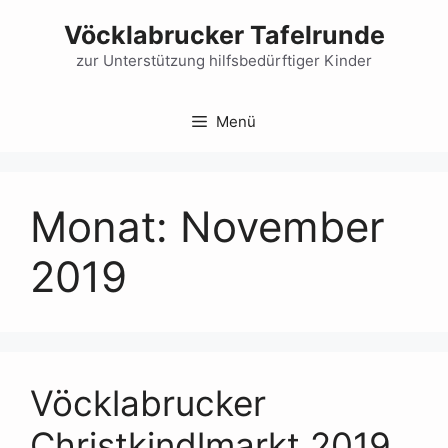
Zum
Vöcklabrucker Tafelrunde
Inhalt
springen
zur Unterstützung hilfsbedürftiger Kinder
Menü
Monat:
November
2019
Vöcklabrucker
Christkindlmarkt 2019